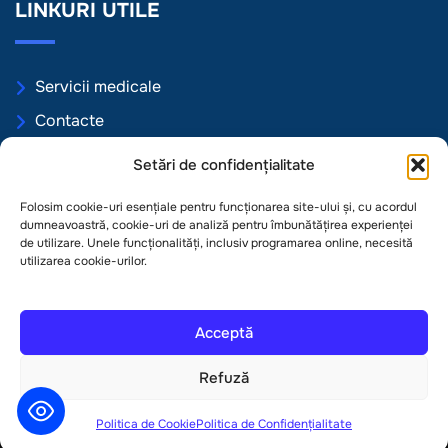
LINKURI UTILE
Servicii medicale
Contacte
Programări online
Setări de confidențialitate
Politica de Confidențialitate
Folosim cookie-uri esențiale pentru funcționarea site-ului și, cu acordul
Politica de Cookie
dumneavoastră, cookie-uri de analiză pentru îmbunătățirea experienței
de utilizare. Unele funcționalități, inclusiv programarea online, necesită
Termeni și condiții
utilizarea cookie-urilor.
Acceptă
Open 
© 2026 IMSP Centrul Republican de Diagnosticare
Refuză
Medicală Toate Drepturile sunt Rezervate by Dantei
Politica de Cookie
Politica de Confidențialitate