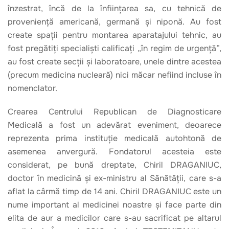
înzestrat, încă de la înființarea sa, cu tehnică de
proveniență americană, germană și niponă. Au fost
create spații pentru montarea aparatajului tehnic, au
fost pregătiți specialiști calificați „în regim de urgență”,
au fost create secții și laboratoare, unele dintre acestea
(precum medicina nucleară) nici măcar nefiind incluse în
nomenclator.
Crearea Centrului Republican de Diagnosticare
Medicală a fost un adevărat eveniment, deoarece
reprezenta prima instituție medicală autohtonă de
asemenea anvergură. Fondatorul acesteia este
considerat, pe bună dreptate, Chiril DRAGANIUC,
doctor în medicină și ex-ministru al Sănătății, care s-a
aflat la cârmă timp de 14 ani. Chiril DRAGANIUC este un
nume important al medicinei noastre și face parte din
elita de aur a medicilor care s-au sacrificat pe altarul