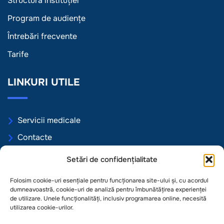
Structura instituției
Program de audiențe
Întrebări frecvente
Tarife
LINKURI UTILE
Servicii medicale
Contacte
Programări online
Setări de confidențialitate
Politica de Confidențialitate
Folosim cookie-uri esențiale pentru funcționarea site-ului și, cu acordul
Politica de Cookie
dumneavoastră, cookie-uri de analiză pentru îmbunătățirea experienței
de utilizare. Unele funcționalități, inclusiv programarea online, necesită
Termeni și condiții
utilizarea cookie-urilor.